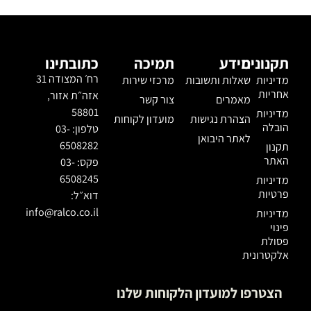
תקנונים
מידע
תמיכה
כתובתינו
רח׳ המצודה 31
מדיניות
שאלות ותשובות
מרכזי שירות
אחריות
אזה״ת אזור,
מאמרים
צור קשר
58801
מדיניות
הצהרת נגישות
מועדון לקוחות
הובלה
טלפון: 03-
לאתר היבואן
6508282
תקנון
האתר
פקס: 03-
6508245
מדיניות
פרטיות
דוא״ל:
info@ralco.co.il
מדיניות
פינוי
פסולת
אלקטרונית
הצטרפו למועדון הלקוחות שלנו