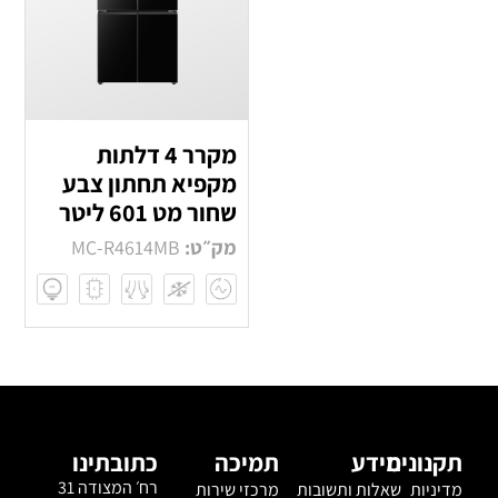
מקרר 4 דלתות
מקפיא תחתון צבע
שחור מט 601 ליטר
מק״ט:
MC-R4614MB
תקנונים
מידע
תמיכה
כתובתינו
רח׳ המצודה 31
מדיניות
שאלות ותשובות
מרכזי שירות