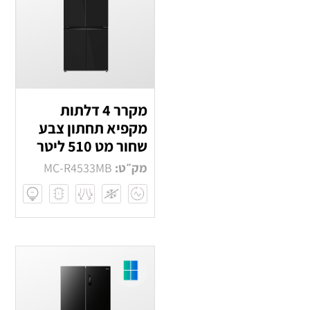
מקרר 4 דלתות
מקפיא תחתון צבע
שחור מט 510 ליטר
מק״ט:
MC-R4533MB