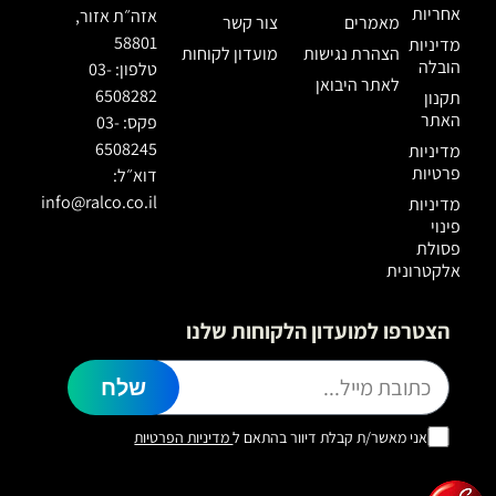
אחריות
אזה״ת אזור,
מאמרים
צור קשר
58801
מדיניות
הצהרת נגישות
מועדון לקוחות
הובלה
טלפון: 03-
לאתר היבואן
6508282
תקנון
האתר
פקס: 03-
6508245
מדיניות
פרטיות
דוא״ל:
info@ralco.co.il
מדיניות
פינוי
פסולת
אלקטרונית
הצטרפו למועדון הלקוחות שלנו
שלח
אני מאשר/ת קבלת דיוור בהתאם ל
מדיניות הפרטיות