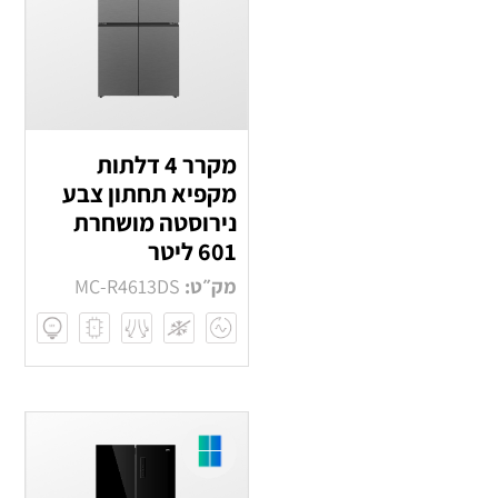
מקרר 4 דלתות
מקפיא תחתון צבע
נירוסטה מושחרת
601 ליטר
מק״ט:
MC-R4613DS