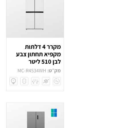
מקרר 4 דלתות
מקפיא תחתון צבע
לבן 510 ליטר
מק״ט:
MC-R4534WH