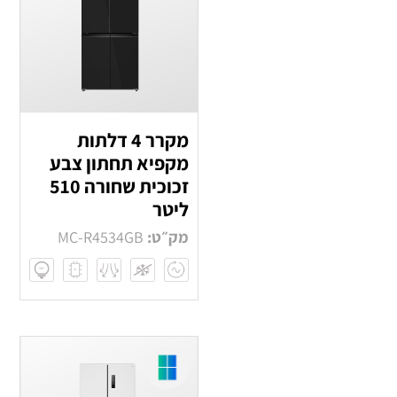
מקרר 4 דלתות
מקפיא תחתון צבע
זכוכית שחורה 510
ליטר
מק״ט:
MC-R4534GB