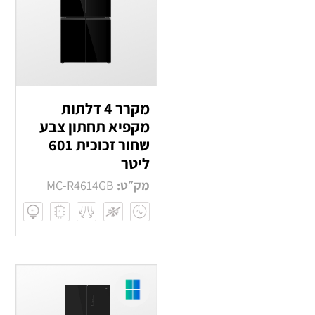
מקרר 4 דלתות
מקפיא תחתון צבע
שחור זכוכית 601
ליטר
מק״ט:
MC-R4614GB