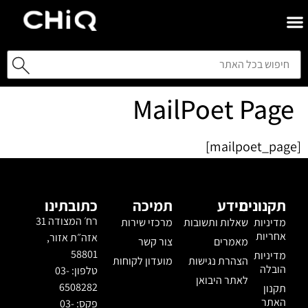
MailPoet Page
[mailpoet_page]
תקנונים
מידע
תמיכה
כתובתינו
רח׳ המצודה 31
מדיניות
שאלות ותשובות
מרכזי שירות
אחריות
אזה״ת אזור,
מאמרים
צור קשר
58801
מדיניות
הצהרת נגישות
מועדון לקוחות
הובלה
טלפון: 03-
לאתר היבואן
6508282
תקנון
האתר
פקס: 03-