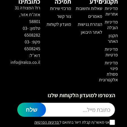
תקנונים
מידע
תמיכה
כתובתינו
רח׳ המצודה 31
מדיניות
שאלות ותשובות
מרכזי שירות
אחריות
אזה״ת אזור,
מאמרים
צור קשר
58801
מדיניות
הצהרת נגישות
מועדון לקוחות
הובלה
טלפון: 03-
לאתר היבואן
6508282
תקנון
האתר
פקס: 03-
6508245
מדיניות
פרטיות
דוא״ל:
info@ralco.co.il
מדיניות
פינוי
פסולת
אלקטרונית
הצטרפו למועדון הלקוחות שלנו
שלח
אני מאשר/ת קבלת דיוור בהתאם ל
מדיניות הפרטיות