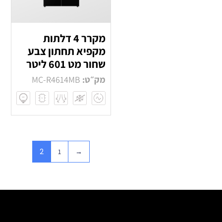
מקרר 4 דלתות
מקפיא תחתון צבע
שחור מט 601 ליטר
מק״ט:
MC-R4614MB
2
1
→