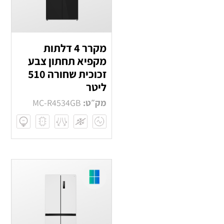
מקרר 4 דלתות
מקפיא תחתון צבע
זכוכית שחורה 510
ליטר
מק״ט:
MC-R4534GB