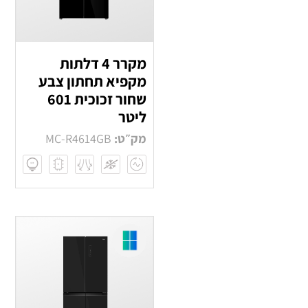
מקרר 4 דלתות
מקפיא תחתון צבע
שחור זכוכית 601
ליטר
מק״ט:
MC-R4614GB