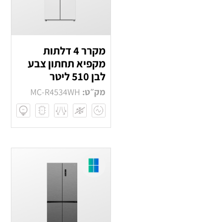
מקרר 4 דלתות
מקפיא תחתון צבע
לבן 510 ליטר
מק״ט:
MC-R4534WH