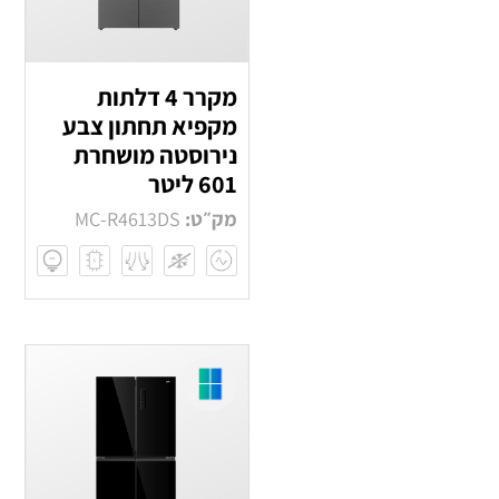
מקרר 4 דלתות
מקפיא תחתון צבע
נירוסטה מושחרת
601 ליטר
מק״ט:
MC-R4613DS