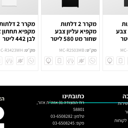
לתות
מקרר 2 דלתות
מקרר 2 דלתות
 צבע
מקפיא עליון צבע
מקפיא תחתון 
שחור מט 580 ליטר
לבן 442 ליטר
MC-
מק״ט:
MC-R2503MB
מק״ט:
C-R3423WH
ה
כתובתינו
הצ
רח׳ המצודה 31 אזה״ת אזור,
שירות
58801
ר
טלפון: 03-6508282
 לקוחות
פקס: 03-6508245