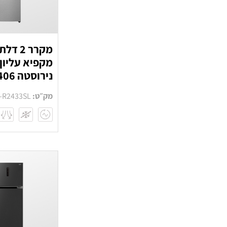
מקרר 2 ד
מקפיא עליון
נירוסטה 406 ליטר
מק״ט:
-R2433SL