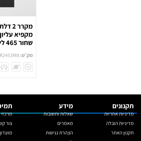
מקרר 2 ד
מקפיא עליון
שחור 465 ליטר
מק״ט:
R2453MB
תקנונים
מידע
תמיכ
מדיניות אחריות
שאלות ותשובות
מרכזי 
מדיניות הובלה
מאמרים
צור קש
תקנון האתר
הצהרת נגישות
מועדון