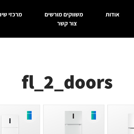
אודות
משווקים מורשים
מרכזי שיר
צור קשר
fl_2_doors