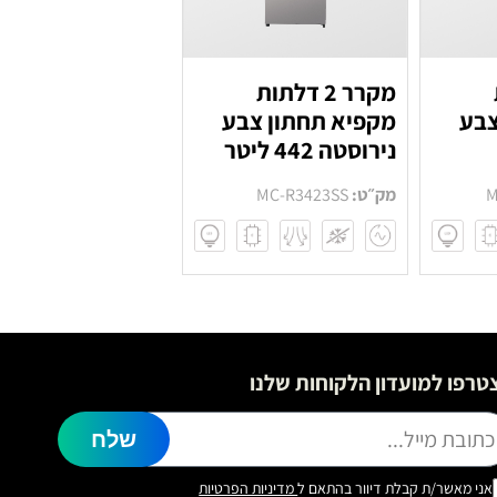
מקרר 2 דלתות
צבע
מקפיא תחתון צבע
נירוסטה 442 ליטר
M
מק״ט:
MC-R3423SS
טרפו למועדון הלקוחות שלנו
שלח
אני מאשר/ת קבלת דיוור בהתאם ל
מדיניות הפרטיות