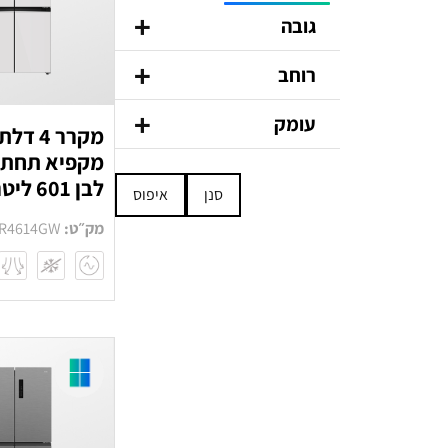
+
גובה
+
177.5 ס״מ
רוחב
191.2 ס״מ
+
83.7 ס״מ
עומק
מקרר 4 ד
90.5 ס״מ
מקפיא תחתון
63.5 ס״מ
לבן 601 ליטר
סנן
איפוס
73 ס״מ
מק״ט:
R4614GW