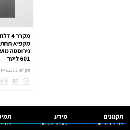
מקרר 4 ד
מקפיא תחתו
נירוסטה מו
601 ליטר
מק״ט:
-R4613DS
תקנונים
מידע
תמיכ
מדיניות אחריות
שאלות ותשובות
מרכזי 