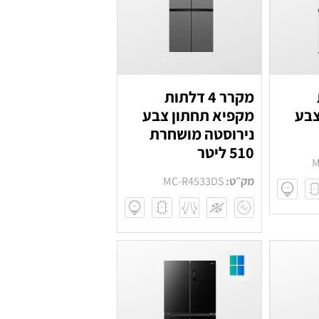
מקרר 4 דלתות
צבע
מקפיא תחתון צבע
נירוסטה מושחרת
510 ליטר
M
מק״ט:
MC-R4533DS