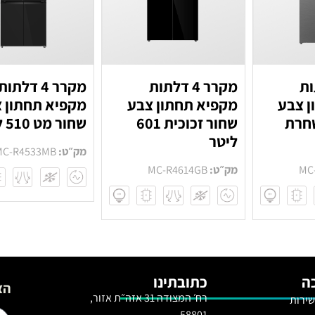
לתות
מקרר 4 דלתות
מקרר 4 דלתות
ן צבע
מקפיא תחתון צבע
מקפיא תחתון 
שחרת
שחור זכוכית 601
שחור מט 510 ליטר
ליטר
מק״ט:
MC-R4533MB
MC
מק״ט:
MC-R4614GB
ה
כתובתינו
הצ
רח׳ המצודה 31 אזה״ת אזור,
שירות
58801