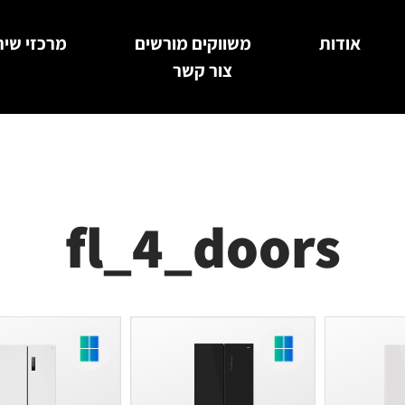
אודות
משווקים מורשים
מרכזי שיר
צור קשר
fl_4_doors