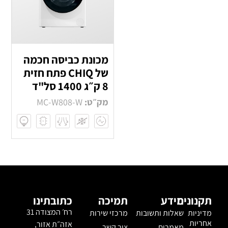
מכונת כביסה חכמה
של CHIQ פתח חזית
8 ק״ג 1400 סל"ד
מק״ט:
MC-W808-W
תמיכה
כתובתינו
רח׳ המצודה 31
ות
מרכזי שירות
אזה״ת אזור,
צור קשר