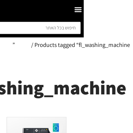
Home
/ Products tagged “f
fl_washing_ma