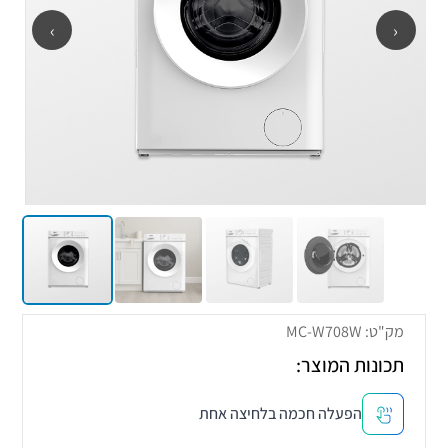
›
‹
מק"ט: MC-W708W
תכונות המוצר:
הפעלה חכמה בלחיצה אחת