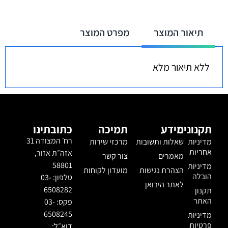
תיאור המוצר
מפרט המוצר
ללא תיאור מלא
תקנונים
מידע
תמיכה
כתובתינו
רח׳ המצודה 31
מדיניות
שאלות ותשובות
מרכזי שירות
אחריות
אזה״ת אזור,
מאמרים
צור קשר
58801
מדיניות
הצהרת נגישות
מועדון לקוחות
הובלה
טלפון: 03-
לאתר היבואן
6508282
תקנון
האתר
פקס: 03-
6508245
מדיניות
פרטיות
דוא״ל: