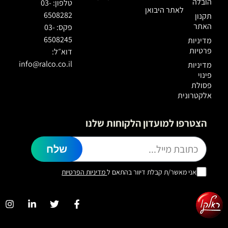
הובלה
טלפון: 03-
לאתר היבואן
6508282
תקנון
האתר
פקס: 03-
6508245
מדיניות
פרטיות
דוא״ל:
info@ralco.co.il
מדיניות
פינוי
פסולת
אלקטרונית
הצטרפו למועדון הלקוחות שלנו
שלח
אני מאשר/ת קבלת דיוור בהתאם ל
מדיניות הפרטיות