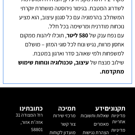
לשדרוג המטבח. בגימור נירוסטה מושחרת יוקרתי
המשתלב בהרמוניה עם כל סגנון עיצוב, הוא מציע
נוכחות מודרנית ומרשימה בכל חלל.
עם נפח ענק של
580 ליטר
, תוכלו ליהנות ממקום
אחסון מרווח, נגיש ונוח לכל סוגי המזון – מושלם
למשפחות ולמי שאוהב סדר וארגון במטבח.
שילוב מנצח של
עיצוב, טכנולוגיה ונוחות שימוש
מתקדמת.
תקנונים
מידע
תמיכה
כתובתינו
רח׳ המצודה 31
מדיניות
שאלות ותשובות
מרכזי שירות
אחריות
אזה״ת אזור,
מאמרים
צור קשר
58801
מדיניות
הצהרת נגישות
מועדון לקוחות