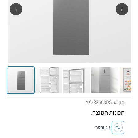
›
‹
מק"ט: MC-R2503DS
תכונות המוצר:
אינוורטר