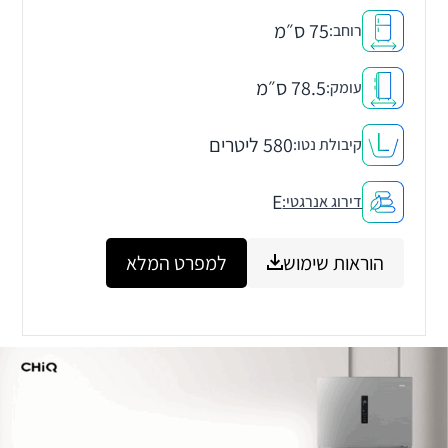
75 ס״מ
רוחב:
78.5 ס״מ
עומק:
580 ליטרים
קיבולת נטו:
E
דירוג אנרגטי:
הוראות שימוש
למפרט המלא